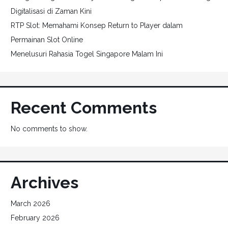
Digitalisasi di Zaman Kini
RTP Slot: Memahami Konsep Return to Player dalam
Permainan Slot Online
Menelusuri Rahasia Togel Singapore Malam Ini
Recent Comments
No comments to show.
Archives
March 2026
February 2026